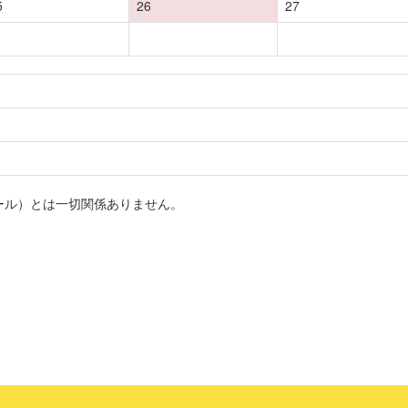
5
26
27
スキール）とは一切関係ありません。