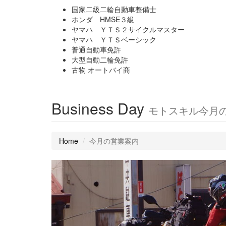
国家二級二輪自動車整備士
ホンダ HMSE３級
ヤマハ ＹＴＳ２サイクルマスター
ヤマハ ＹＴＳベーシック
普通自動車免許
大型自動二輪免許
古物 オートバイ商
Business Day
モトスキル今月
Home
今月の営業案内