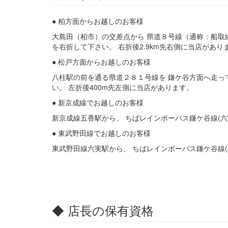
● 柏方面からお越しのお客様
大島田（柏市）の交差点から 県道８号線（通称：船取線
を右折して下さい。 右折後2.9km先右側に当店があり
● 松戸方面からお越しのお客様
八柱駅の前を通る県道２８１号線を 鎌ケ谷方面へ走って
い。 左折後400m先左側に当店があります。
● 新京成線でお越しのお客様
新京成線五香駅から、 ちばレインボーバス鎌ケ谷線(六
● 東武野田線でお越しのお客様
東武野田線六実駅から、 ちばレインボーバス鎌ケ谷線(
◆ 店長の保有資格